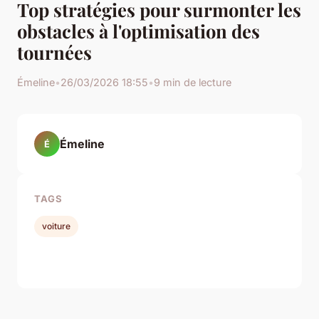
Top stratégies pour surmonter les
obstacles à l'optimisation des
tournées
Émeline
•
26/03/2026 18:55
•
9 min de lecture
Émeline
É
TAGS
voiture