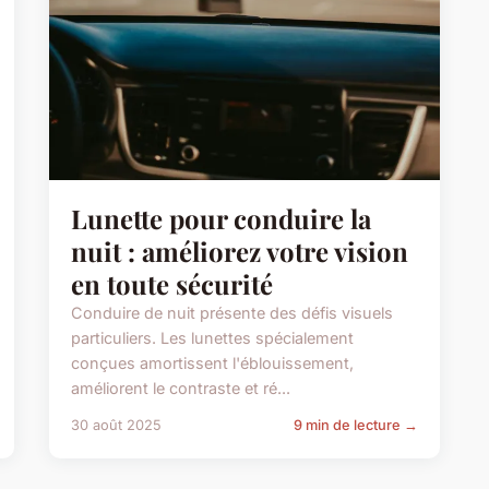
Lunette pour conduire la
nuit : améliorez votre vision
en toute sécurité
Conduire de nuit présente des défis visuels
particuliers. Les lunettes spécialement
conçues amortissent l'éblouissement,
améliorent le contraste et ré...
30 août 2025
9 min de lecture →