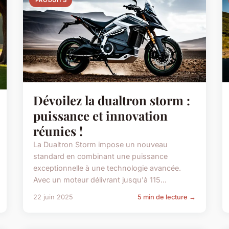
PRODUITS
Dévoilez la dualtron storm :
puissance et innovation
réunies !
La Dualtron Storm impose un nouveau
standard en combinant une puissance
exceptionnelle à une technologie avancée.
Avec un moteur délivrant jusqu'à 115...
22 juin 2025
5 min de lecture →