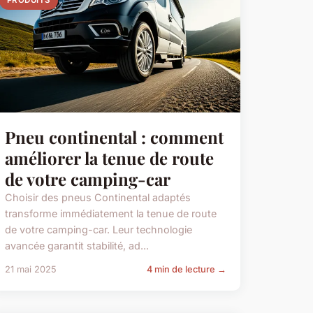
PRODUITS
Pneu continental : comment
améliorer la tenue de route
de votre camping-car
Choisir des pneus Continental adaptés
transforme immédiatement la tenue de route
de votre camping-car. Leur technologie
avancée garantit stabilité, ad...
21 mai 2025
4 min de lecture →