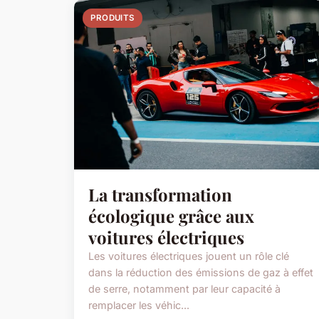
PRODUITS
La transformation
écologique grâce aux
voitures électriques
Les voitures électriques jouent un rôle clé
dans la réduction des émissions de gaz à effet
de serre, notamment par leur capacité à
remplacer les véhic...