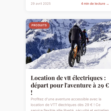
29 avril 2025
4 min de lecture →
PRODUITS
Location de vtt électriques :
départ pour l'aventure à 29 €
!
Profitez d'une aventure accessible avec la
location de VTT électriques dès 29 € ! Ce
service flexible allie liberté, sécurité et entretien