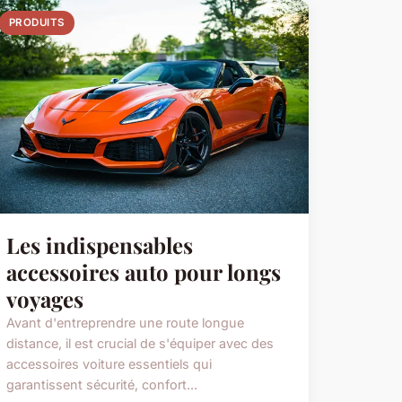
PRODUITS
Les indispensables
accessoires auto pour longs
voyages
Avant d'entreprendre une route longue
distance, il est crucial de s'équiper avec des
accessoires voiture essentiels qui
garantissent sécurité, confort...