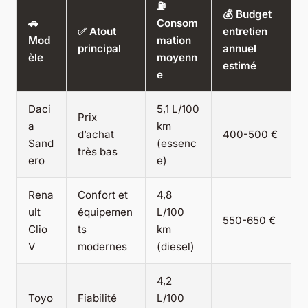
⛽
💰 Budget
🚗
Consom
✅ Atout
entretien
Mod
mation
principal
annuel
èle
moyenn
estimé
e
Daci
5,1 L/100
Prix
a
km
d’achat
400-500 €
Sand
(essenc
très bas
ero
e)
Rena
Confort et
4,8
ult
équipemen
L/100
550-650 €
Clio
ts
km
V
modernes
(diesel)
4,2
Toyo
Fiabilité
L/100