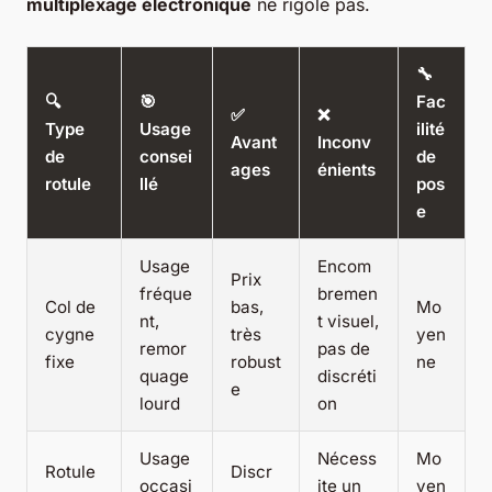
multiplexage électronique
ne rigole pas.
🔧
🔍
🎯
Fac
✅
❌
Type
Usage
ilité
Avant
Inconv
de
consei
de
ages
énients
rotule
llé
pos
e
Usage
Encom
Prix
fréque
bremen
Col de
bas,
Mo
nt,
t visuel,
cygne
très
yen
remor
pas de
fixe
robust
ne
quage
discréti
e
lourd
on
Usage
Nécess
Mo
Rotule
Discr
occasi
ite un
yen