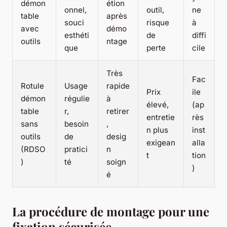
démon
étion
onnel,
outil,
ne
table
après
souci
risque
à
avec
démo
esthéti
de
diffi
outils
ntage
que
perte
cile
Très
Fac
Rotule
Usage
rapide
Prix
ile
démon
régulie
à
élevé,
(ap
table
r,
retirer
entretie
rès
sans
besoin
,
n plus
inst
outils
de
desig
exigean
alla
(RDSO
pratici
n
t
tion
)
té
soign
)
é
La procédure de montage pour une
fixation sécurisée