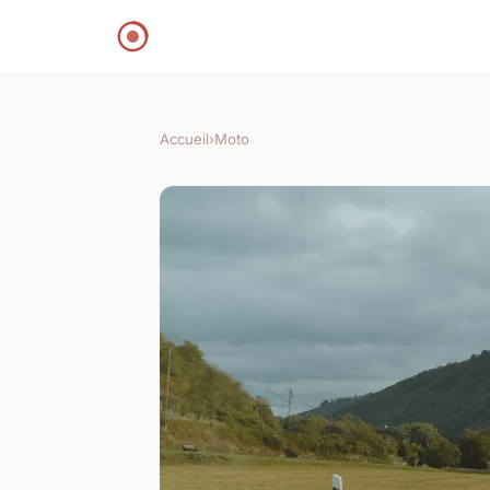
Accueil
›
Moto