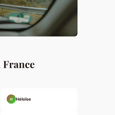
 France
Héloïse
H