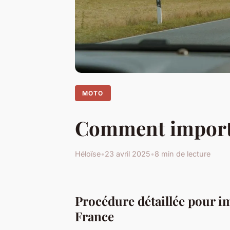
MOTO
Comment importe
Héloïse
•
23 avril 2025
•
8 min de lecture
Procédure détaillée pour i
France